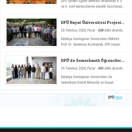
DPÜ Sürekli Eğitim Merkezi tarafından 4. 5.
ve 6. sınıf öğrencilerine yönelik hazırlanan
ve çocukların yaz tatillerini hem eğlenceli
hem de nitelikli gelişim atölyeleriyle
DPÜ Hayat Üniversitesi Projesi
değerlendirmelerini amaçlayan DPÜ Çocuk
Hisarcık’ta
Yaz Atölyeleri programı, düzenlenen açılış
26 Temmuz 2026, Pazar -
628
defa okundu.
töreniyle eğitimlerine başladı.
Kütahya Dumlupınar Üniversitesi Rektörü
Prof. Dr. Süleyman Kızıltoprak, DPÜ Hayat
Üniversitesi projesi kapsamında Hisarcık’ın
Hasanlar köyünde düzenlenen etkinliğe
DPÜ’de Semerkantlı Öğrencilere
katılarak vatandaşlarla buluştu.
Yaz Okulu
26 Temmuz 2026, Pazar -
603
defa okundu.
Kütahya Dumlupınar Üniversitesi ile
Semerkant Devlet Mimarlık ve İnşaat
Mühendisliği Üniversitesi arasında hayata
geçirilen iş birliği kapsamında misafir
öğrenciler yaz okulunda ağırlanıyor.