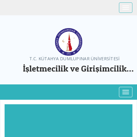
Toggle
T.C. KÜTAHYA DUMLUPINAR ÜNİVERSİTESİ
İşletmecilik ve Girişimcilik
Uygulama ve Araştırma Merkezi
Toggl
Previous
Next