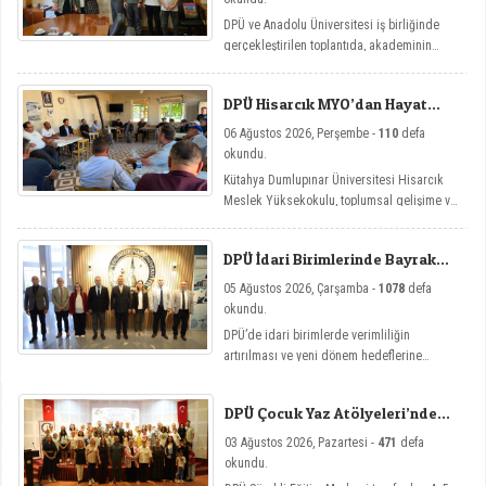
DPÜ ve Anadolu Üniversitesi iş birliğinde
gerçekleştirilen toplantıda, akademinin
yenilikçi eğitim modellerine yönelik mikro
yeterlilik çalışmaları ele alındı.
DPÜ Hisarcık MYO’dan Hayat
Üniversitesi Etkinlikleri
06 Ağustos 2026, Perşembe -
110
defa
okundu.
Kütahya Dumlupınar Üniversitesi Hisarcık
Meslek Yüksekokulu, toplumsal gelişime ve
bireysel farkındalığa katkı sağlamayı
amaçlayan Hayat Üniversitesi: Eğitici
DPÜ İdari Birimlerinde Bayrak
Sohbetler etkinlik serisi kapsamında üç
Değişimi
önemli söyleşiye imza attı.
05 Ağustos 2026, Çarşamba -
1078
defa
okundu.
DPÜ’de idari birimlerde verimliliğin
artırılması ve yeni dönem hedeflerine
ulaşılması amacıyla görev değişim törenleri
düzenlendi.
DPÜ Çocuk Yaz Atölyeleri’nde
Dersler Başladı
03 Ağustos 2026, Pazartesi -
471
defa
okundu.