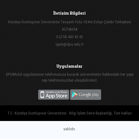
İletişim Bilgileri
Kütahya Dumlupınar Üniversitesi Tavşanlı Yolu 10.Km Evliya Çelebi Yerleşkesi
KÜTAHYA
0 (274) 443 43 43
igam@dpu.edu.tr
Uygulamalar
DPUMobil uygulamasını telefonunuza kurarak üniversitemiz hakkındaki her şeye
cep telefonunuzdan ulaşabilirsiniz.
T.C. Kütahya Dumlupınar Üniversitesi - Bilgi İşlem Daire Başkanlığı, Tüm hakları
saklıdır.