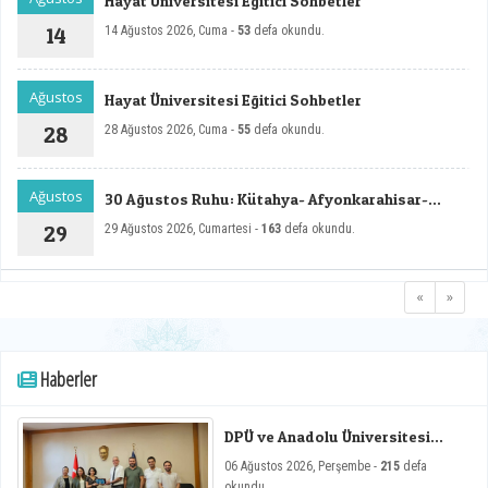
Hayat Üniversitesi Eğitici Sohbetler
14
14 Ağustos 2026, Cuma -
53
defa okundu.
Ağustos
Hayat Üniversitesi Eğitici Sohbetler
28
28 Ağustos 2026, Cuma -
55
defa okundu.
Ağustos
30 Ağustos Ruhu: Kütahya- Afyonkarahisar-
Dumlupınar Zafer Rotası Sempozyumu - II
29
29 Ağustos 2026, Cumartesi -
163
defa okundu.
«
»
Haberler
DPÜ ve Anadolu Üniversitesi
Arasında Mikro Yeterlilik
06 Ağustos 2026, Perşembe -
215
defa
Toplantısı
okundu.