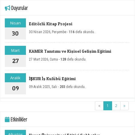
Duyurular
Nisan
Editörlü Kitap Projesi
30
30 Nisan 2026, Perşembe -
116
defa okundu.
Mart
KAMER Tanıtımı ve Kişisel Gelişim Eğitimi
27
27 Mart 2026, Cuma -
128
defa okundu.
Aralık
İŞKUR İş Kulübü Eğitimi
09
09 Aralık 2025, Salı -
203
defa okundu.
(current)
«
1
2
»
Etkinlikler
Ağustos