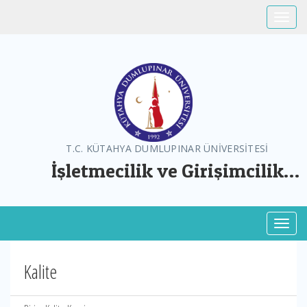
Toggle
T.C. KÜTAHYA DUMLUPINAR ÜNİVERSİTESİ
İşletmecilik ve Girişimcilik
Uygulama ve Araştırma Merkezi
Toggl
Kalite