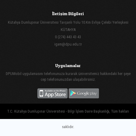
İletişim Bilgileri
Kütahya Dumlupınar Üniversitesi Tavşanlı Yolu 10.Km Evliya Çelebi Yerleşkesi
KÜTAHYA
0 (274) 443 43 43
igam@dpu.edu.tr
Uygulamalar
DPUMobil uygulamasını telefonunuza kurarak üniversitemiz hakkındaki her şeye
cep telefonunuzdan ulaşabilirsiniz.
T.C. Kütahya Dumlupınar Üniversitesi - Bilgi İşlem Daire Başkanlığı, Tüm hakları
saklıdır.