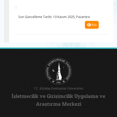
Son Güncelleme Tarihi: 10 Kasım 2025, Pazartesi
356
T.C. Kütahya Dumlupınar Üniversitesi
İşletmecilik ve Girişimcilik Uygulama ve
Araştırma Merkezi