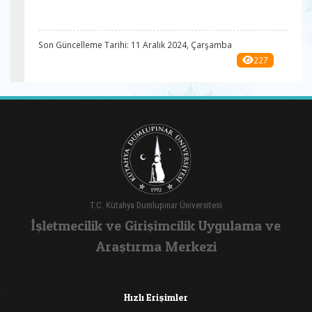
Son Güncelleme Tarihi: 11 Aralık 2024, Çarşamba
227
T.C. Kütahya Dumlupınar Üniversitesi
İşletmecilik ve Girişimcilik Uygulama ve
Araştırma Merkezi
Hızlı Erişimler